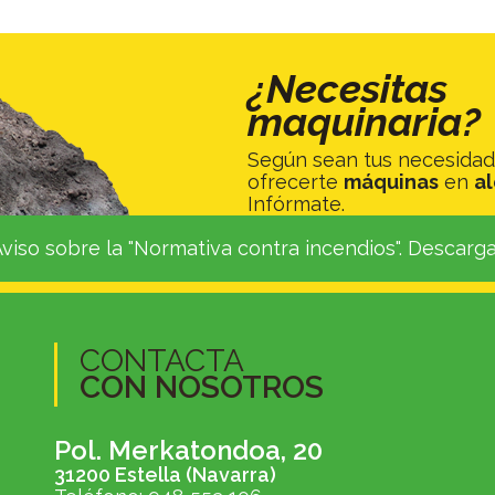
¿Necesitas
maquinaria?
Según sean tus necesida
ofrecerte
máquinas
en
al
Infórmate.
viso sobre la "Normativa contra incendios". Descarg
CONTACTA
CON NOSOTROS
Pol. Merkatondoa, 20
31200 Estella (Navarra)