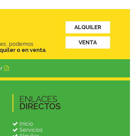
ALQUILER
VENTA
des, podemos
quiler o en venta
.
ar
ENLACES
DIRECTOS
Inicio
Servicios
Alquiler